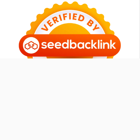
Tomipurba.com
Member
SEOXPERT ID
|
Contact
-
Sitemap
-