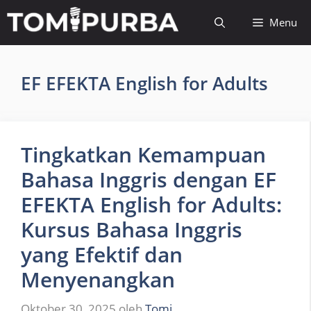
Langsung
Menu
ke
isi
EF EFEKTA English for Adults
Tingkatkan Kemampuan
Bahasa Inggris dengan EF
EFEKTA English for Adults:
Kursus Bahasa Inggris
yang Efektif dan
Menyenangkan
Oktober 30, 2025
oleh
Tomi