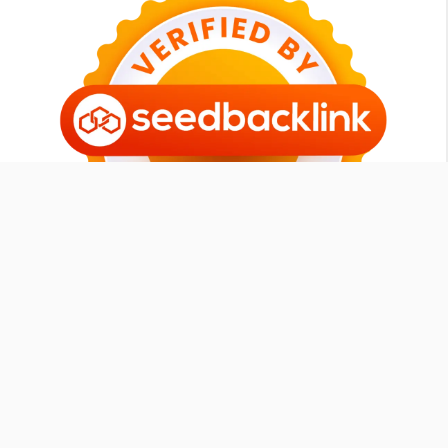
Tomipurba.com
Member
SEOXPERT ID
|
Contact
-
Sitemap
-
Our Blog