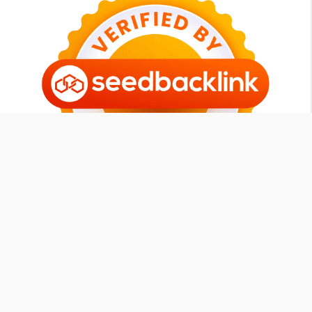
Tomipurba.com
Member
SEOXPERT ID
|
Contact
-
Sitemap
-
Our Blog