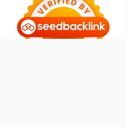
Tomipurba.com
Member
SEOXPERT ID
|
Contact
-
Sitemap
-
Our Blog