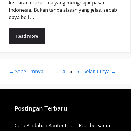
keluaran merk Cina yang menghajar pasar
Indonesia. Bukan tanpa alasan yang jelas, sebab
daya beli …
Read more
Halaman
Halaman
Halaman
Halaman
←
Sebelumnya
1
…
4
5
6
Selanjutnya
→
Postingan Terbaru
Cara Pindahan Kantor Lebih Rapi bersama