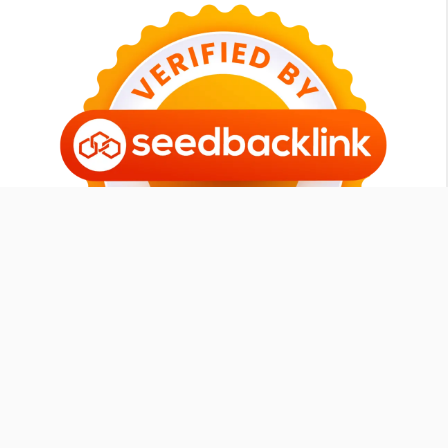
Tomipurba.com
Member
SEOXPERT ID
|
Contact
-
Sitemap
-